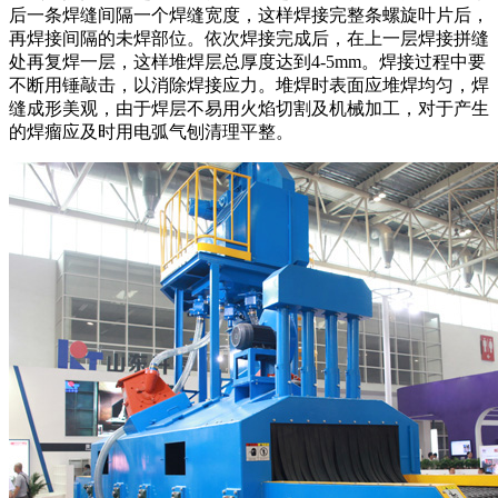
后一条焊缝间隔一个焊缝宽度，这样焊接完整条螺旋叶片后，
再焊接间隔的未焊部位。依次焊接完成后，在上一层焊接拼缝
处再复焊一层，这样堆焊层总厚度达到4-5mm。焊接过程中要
不断用锤敲击，以消除焊接应力。堆焊时表面应堆焊均匀，焊
缝成形美观，由于焊层不易用火焰切割及机械加工，对于产生
的焊瘤应及时用电弧气刨清理平整。