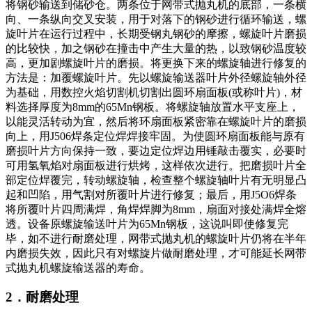
将钢砂输送到储砂仓。两条位于网带式抛丸机的底部，一条横
向、一条纵向交叉安装，用于对落下的钢砂进行循环输送，螺
旋叶片在运行过程中，长期受钢丸钢砂的摩擦，螺旋叶片磨损
的比较快，加之钢砂在撞击中产生大量的热，以致钢砂温度较
高，更加剧螺旋叶片的磨损。将更换下来的螺旋轴进行修复的
方法是：加覆螺旋叶片。先以螺旋输送器叶片外径螺旋轴外径
为基础，用数控火焰切割机切割出圆环扇面板(或称叶片)，材
料选择厚度为8mm的65Mn钢板。将螺旋轴放置水平支座上，
以能灵活转动为宜，然后将环扇面板紧密靠在螺旋叶片的磨损
向上，用J506焊条定位焊焊接牢固。为使圆环扇面板能与原有
磨损叶片方向保持一致，要边定位焊边用锤敲击覆实，必要时
可用氢氧焰对扇面板进行烘烤，这样依次进行。把磨损叶片全
部定位焊覆完，转动螺旋轴，检查整个螺旋轴叶片有无明显凸
起和凹陷，用气割对所覆叶片进行修复；最后，用J5O6焊条
将所覆叶片四周满焊，角焊焊脚为8mm，扇面对接处满焊全熔
透。设备原螺旋输送叶片为65Mn钢板，这说叫即使修复完
毕，如不进行耐磨处理，网带式抛丸机的螺旋叶片仍将在半年
内磨损失效，因此只有对螺旋片做耐磨处理，才可能延长网带
式抛丸机螺旋输送器的寿命。
2．耐磨处理