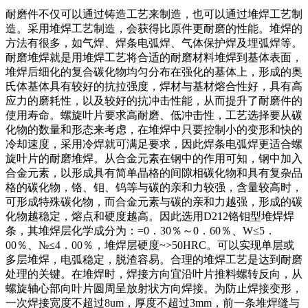
耐磨件不仅可以通过铸造工艺来制造，也可以通过堆焊工艺制
造。采用堆焊工艺制造，会获得比原件更耐磨的性能。堆焊的
方法有很多，如气焊、焊条电弧焊、气体保护焊及埋弧焊等。
耐磨堆焊就是用堆焊工艺将合适的耐磨材料堆焊到基体表面，
堆焊后细化的复合碳化物均匀分布在强化的基体上，形成的奥
氏体基体具有较好的抗拉强度，焊材与基材熔合性好，具有高
应力的磨耗性，以及较好的抗冲击性能，从而提升了耐磨件的
使用寿命。螺旋叶片要求高耐磨、低冲击性，工艺选择要从碳
化物的数量和形态来考虑，在堆焊中只要控制小的变形和快的
冷却速度，采用冷焊就可满足要求，因此焊条电弧焊更适合螺
旋叶片的耐磨堆焊。从合金元素在钢中的作用可知，钢中加入
合金元素，以形成具有简单晶格的间隙相碳化物和具有复杂品
格的碳化物，铬、钼、钨等与碳的亲和力较强，含量较高时，
可形成特殊碳化物，而合金元素与碳的亲和力越强，形成的碳
化物越稳定，熔点和硬度越高。因此选用D212铬钼型堆焊焊
条，其堆焊层化学成分为：=0．30％～0．60％、W≤5．
00％、№≤4．00％，堆焊层硬度~>50HRC。可以实现单层或
多层堆焊，电弧稳定，脱渣容易。合理的堆焊工艺是达到耐磨
处理的关键。在堆焊时，焊接方向宜沿叶片推料螺转反向，从
螺旋轴心部向叶片圆周呈放射状方向焊接。为防止焊接变形，
一次焊接宽度不超过8um，厚度不超过3mm，前一条堆焊缝与