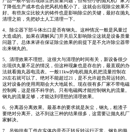
产品一般不会出现除尘的质量问题，但有些小的抛丸机厂家为
了降低生产成本也会把风机给配小了。这就会出现除尘效果不
好。有些灰尘比较大的铸件也是影响除尘的关键，最好在抛丸
清理之前，先把砂土人工清理一下。
4、除尘器下部斗体出口是否有钢丸。这种情况一般是风量过
大造成的。如果在调解风门开关后又影响除尘这就是设备质量
问题了。总体来讲在保证除尘效果的前提下是不允许除尘器带
出来钢丸的。
5、清理效果不理想。这很大与清理的时间有关，新设备很少
出现供丸量不足的情况，但这种现象也是存在的，最直观的办
法就看抛丸器电流表。一般11kw的电机抛丸机把流量控制在
20左右就可以了。绝对不能超过21，是不允许超负荷运转的。
这对设备的使用周期会大大地延长。现在很有多厂家不带电磁
控制阀，这是很不科学的。只有电磁阀才能控制钢丸的流量。
钢丸的流量足够，才能达到理想的清理效果。
6、分离器分离效果。最基本的要求就是灰尘，钢丸，粗渣子
要绝对分离开。达不到这三种的结果很多，这需要让抛丸机厂
家解决。
7、吊钩挂有工件在实体内是否正转反转运行正常。钢丸的抛