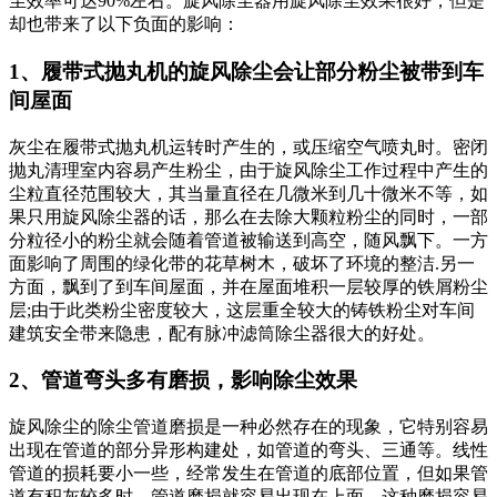
尘效率可达90%左右。旋风除尘器用旋风除尘效果很好，但是
却也带来了以下负面的影响：
1、履带式抛丸机的旋风除尘会让部分粉尘被带到车
间屋面
灰尘在履带式抛丸机运转时产生的，或压缩空气喷丸时。密闭
抛丸清理室内容易产生粉尘，由于旋风除尘工作过程中产生的
尘粒直径范围较大，其当量直径在几微米到几十微米不等，如
果只用旋风除尘器的话，那么在去除大颗粒粉尘的同时，一部
分粒径小的粉尘就会随着管道被输送到高空，随风飘下。一方
面影响了周围的绿化带的花草树木，破坏了环境的整洁.另一
方面，飘到了到车间屋面，并在屋面堆积一层较厚的铁屑粉尘
层;由于此类粉尘密度较大，这层重全较大的铸铁粉尘对车间
建筑安全带来隐患，配有脉冲滤筒除尘器很大的好处。
2、管道弯头多有磨损，影响除尘效果
旋风除尘的除尘管道磨损是一种必然存在的现象，它特别容易
出现在管道的部分异形构建处，如管道的弯头、三通等。线性
管道的损耗要小一些，经常发生在管道的底部位置，但如果管
道有积灰较多时，管道磨损就容易出现在上面。这种磨损容易