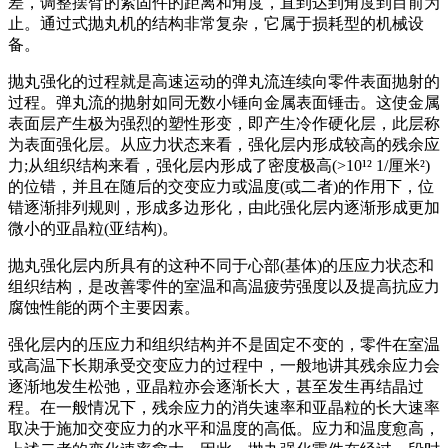
差，调整摆臂的紧固件的距离和角度，直到达到角度到目前为
止。通过式抛丸机的结构非常复杂，它属于损耗型的机械设
备。
抛丸强化的过程就是高速运动的弹丸流连续向零件表面抛射的
过程。弹丸流的抛射如同无数小锤向金属表面锤击。这使金属
表面层产生极为强烈的塑性形变，即产生冷作硬化层，此层称
为表面强化层。从应力状态来看，强化层内形成较高的残余应
力;从组织结构来看，强化层内形成了密度极高(>10¹² 1/厘米²)
的位错，并且在随后的交变应力或温度(或二者)的作用下，位
错逐渐排列规则，形成多边形化，由此强化层内逐渐形成更加
微小的亚晶粒(亚结构)。
抛丸强化层内所具有的这种不同于心部(基体)的压应力状态和
组织结构，是改善零件的室温和高温疲劳强度以及提高抗应力
腐蚀性能的两个主要因素。
强化层内的压应力和组织结构并不是固定不变的，零件在室温
或高温下长期承受交变应力的过程中，一般地讲其残余应力会
逐渐地发生松弛，亚晶粒亦会逐渐长大，甚至发生再结晶过
程。在一般情况下，残余应力的消失速率和亚晶粒的长大速率
取决于施加交变应力的水平和温度的高低。应力和温度愈高，