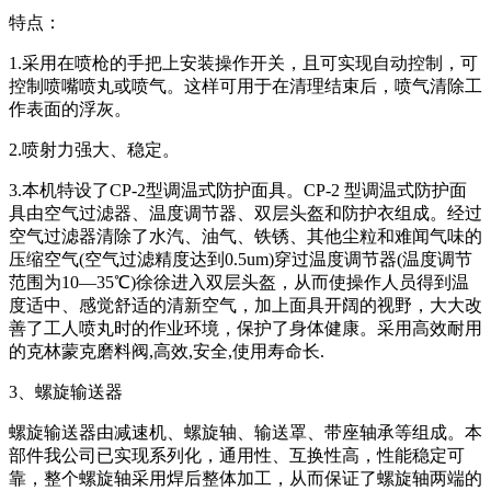
特点：
1.采用在喷枪的手把上安装操作开关，且可实现自动控制，可
控制喷嘴喷丸或喷气。这样可用于在清理结束后，喷气清除工
作表面的浮灰。
2.喷射力强大、稳定。
3.本机特设了CP-2型调温式防护面具。CP-2 型调温式防护面
具由空气过滤器、温度调节器、双层头盔和防护衣组成。经过
空气过滤器清除了水汽、油气、铁锈、其他尘粒和难闻气味的
压缩空气(空气过滤精度达到0.5um)穿过温度调节器(温度调节
范围为10—35℃)徐徐进入双层头盔，从而使操作人员得到温
度适中、感觉舒适的清新空气，加上面具开阔的视野，大大改
善了工人喷丸时的作业环境，保护了身体健康。采用高效耐用
的克林蒙克磨料阀,高效,安全,使用寿命长.
3、螺旋输送器
螺旋输送器由减速机、螺旋轴、输送罩、带座轴承等组成。本
部件我公司已实现系列化，通用性、互换性高，性能稳定可
靠，整个螺旋轴采用焊后整体加工，从而保证了螺旋轴两端的