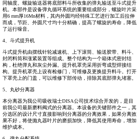
同轴度。螺旋输送器将底部料斗所收集的弹丸输送至斗式提升
机。本部件是设备弹丸循环系统的重要组成部分，螺旋叶片采
用6 mm厚16Mn材料，其内外圆均经特殊工艺进行加工后拉伸
而成，节距、外圆尺寸均十分精确，提高了螺旋的寿命，降低
了运行噪音。
4、斗式提升机
斗式提升机由摆线针轮减速机、上下滚筒、输送胶带、料斗、
封闭料筒和涨紧装置等组成。整个结构为一个箱体式密封结
构，杜绝弹丸和灰尘外漏。提升机罩壳采用折弯成型焊接结
构。提升机罩壳上设有检修门，可维修及更换提升料斗。打开
下罩壳上的门盖，可以维修下部传动，排除其底部弹丸堵塞。
5、丸砂分离器
本分离器为我公司吸收瑞士DISA公司技术综合开发的，是目
前我公司最新磨料阀式的分离器。本设备的关键部件之一，其
分选区的设计尺寸直接影响到分离器的分离效果，如果分离效
果不好，将使抛丸器叶片的磨损加快，降低其使用寿命，增加
维护成本。
6、弹丸分配系统