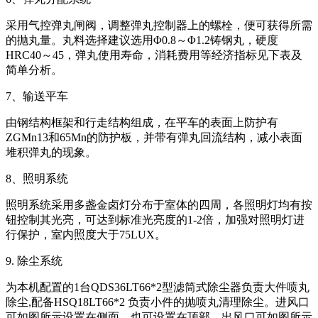
采用气控弹丸闸阀，调整弹丸控制器上的螺栓，便可获得所需
的抛丸量。丸料选择建议选用Φ0.8～Φ1.2铸钢丸，硬度
HRC40～45，弹丸使用寿命，消耗费用等经济指标见下表及
简单分析。
7、输送平车
由钢结构框架和行走结构组成，在平车的表面上防护有
ZGMn13和65Mn的防护板，并带有弹丸回流结构，减小表面
堆积弹丸的现象。
8、照明系统
照明系统采用多盏金卤灯分布于室体的四周，各照明灯均有按
钮控制其光亮，可达到标准光亮度的1-2倍，加强对照明灯进
行保护，室内照度大于75LUX。
9. 除尘系统
为本机配置的1台QDS36LT66*2型滤筒式除尘器负责大件喷丸
除尘,配备HSQ18LT66*2 负责小件的抛喷丸清理除尘。进风口
可如图所示设置在侧面，也可设置在顶部，出风口可如图所示