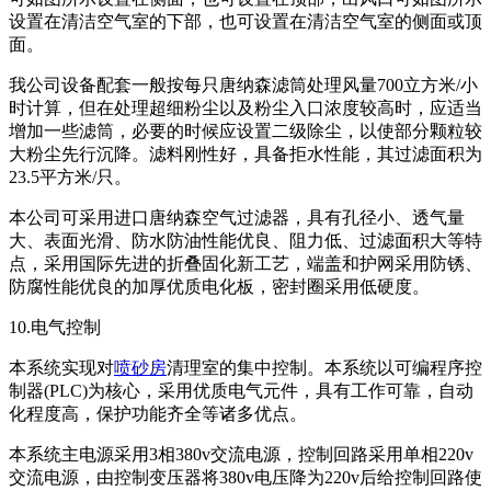
设置在清洁空气室的下部，也可设置在清洁空气室的侧面或顶
面。
我公司设备配套一般按每只唐纳森滤筒处理风量700立方米/小
时计算，但在处理超细粉尘以及粉尘入口浓度较高时，应适当
增加一些滤筒，必要的时候应设置二级除尘，以使部分颗粒较
大粉尘先行沉降。滤料刚性好，具备拒水性能，其过滤面积为
23.5平方米/只。
本公司可采用进口唐纳森空气过滤器，具有孔径小、透气量
大、表面光滑、防水防油性能优良、阻力低、过滤面积大等特
点，采用国际先进的折叠固化新工艺，端盖和护网采用防锈、
防腐性能优良的加厚优质电化板，密封圈采用低硬度。
10.电气控制
本系统实现对
喷砂房
清理室的集中控制。本系统以可编程序控
制器(PLC)为核心，采用优质电气元件，具有工作可靠，自动
化程度高，保护功能齐全等诸多优点。
本系统主电源采用3相380v交流电源，控制回路采用单相220v
交流电源，由控制变压器将380v电压降为220v后给控制回路使