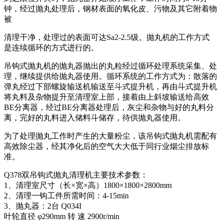
钟，经过抛丸处理后，钢材表面的氧化皮、污物及其它附着物
被
清理干净，处理过的表面可达Sa2-2.5级。抛丸机的工作方式
是连续循环的方式进行的。
吊钩式抛丸机的抛丸器抛出的丸粒经过循环处理系统采集、处
理，继续提供给抛丸器使用。循环系统的工作方式为：散落的
弹丸经过下部螺旋输送机输送至斗式提升机，再由斗式提升机
将丸料及杂物提升至清理室上部，接着由上斜坡输送给高效
BE分离器，经过BE分离器处理后，灰尘和杂物与好的丸料分
离，完好的丸料进入储料斗储存，待供抛丸器使用。
为了处理抛丸工作时产生的大量粉尘，该吊钩式抛丸机需配有
高效除尘器，经其净化后的空气大大低于同行业烟尘排放标
准。
Q378双吊钩式抛丸清理机主要技术参数：
1、清理室尺寸（长×宽×高）1800×1800×2800mm
2、清理一钩工件所需时间：4-15min
3、抛丸器：2台 Q034I
叶轮直径 φ290mm 转 速 2900r/min