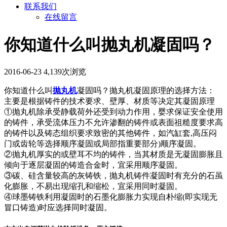
联系我们
在线留言
你知道什么叫抛丸机凝固吗？
2016-06-23
4,139次浏览
你知道什么叫
抛丸机
凝固吗？抛丸机凝固原理的选择方法：
主要是根据铸件的技术要求、壁厚、材质等决定其凝固原理
①抛丸机除承受静载荷外还受到动力作用，婴求保证安全使用
的铸件，承受流体压力不允许渗翻的铸件或表面祖糙度要求高
的铸件以及铸态组织要求致密的其他铸件，如汽缸套,高压闷
门或齿轮等选择顺序凝固或局部指重要部分)顺序凝固。
②抛丸机厚实的或壁耳不均的铸件，当其材质是无凝固膨胀且
倾向于逐层凝固的铸造合金时，宜采用顺序凝固。
③碳、硅含量较高的灰铸铁，抛丸机铸件凝固时有充分的石虽
化膨胀，不易出现缩孔和缩松，宜采用同时凝固。
④球墨铸铁利用凝固时的石墨化膨胀力实现自朴缩(即实现无
冒口铸造)时应选择同时凝固。