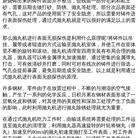
新烧铸出来的铸件表面并不整洁，会残留一部分毛刺和粘土
砂，需要后期去做打砂、防锈、抛丸等处理。部分次品表面还
有气孔，这对产品的使用留下了安全隐患，所以需要对铸件进
行表面探伤处理，通过式抛丸机就是可以很好的满足以上的需
求。
那么抛丸机进行表面无损探伤是利用什么原理呢?将铸件以吊
挂、履带或者辊道的方式运输至抛丸机室体，并使工件在室体
里不断的旋转和滚动。抛丸机清理室四周安装有布局合理的抛
丸器，抛丸器可以将金属弹丸加速抛射。通过密集的金属弹丸
打击，可有效清砂并打磨，同时可对有残次的铸件进行筛选，
气孔会提前暴露，避免后期造成安全隐患。以上就是利用通过
式抛丸机进行表面无损探伤的原理。
许多钢材、零件由于在放置过程中，不断的与潮湿的空气接
触，产生了一系列的化学反应，日积月累在钢材表面形成了一
层氧化皮和锈斑，对其使用的美观性和深加工处理产生了负面
的影响，此时利用抛丸机进行抛丸除锈处理就尤为重要。
在通过式抛丸机吃力工件时，由输送系统将需要处理的工件运
送至抛丸机的清理室，利用抛丸器高速旋转的叶轮将钢丸（弹
丸）加速至约80m/s的抛丸初速度抛打至工件表面，对工件表