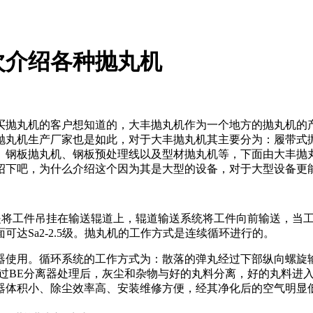
次介绍各种抛丸机
买抛丸机的客户想知道的，大丰抛丸机作为一个地方的抛丸机的
抛丸机生产厂家也是如此，对于大丰抛丸机其主要分为：履带式
、钢板抛丸机、钢板预处理线以及型材抛丸机等，下面由大丰抛
绍下吧，为什么介绍这个因为其是大型的设备，对于大型设备更
机是将工件吊挂在输送辊道上，辊道输送系统将工件向前输送，当
达Sa2-2.5级。抛丸机的工作方式是连续循环进行的。
器使用。循环系统的工作方式为：散落的弹丸经过下部纵向螺旋
经过BE分离器处理后，灰尘和杂物与好的丸料分离，好的丸料进
器体积小、除尘效率高、安装维修方便，经其净化后的空气明显