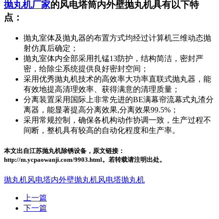
抛丸机厂家
的风电塔筒内外壁抛丸机具有以下特
点：
抛丸室体及抛丸器的布置方式均经过计算机三维动态抛
射仿真后确定；
抛丸室体内全部采用扎锰13防护，结构简洁，密封严
密，给除尘系统提供良好密封空间；
采用优秀抛丸机技术的高效率大功率直联式抛丸器，能
有效地提高清理效率、获得满意的清理质量；
分离装置采用国际上非常先进的BE满幕帘流幕式丸渣分
离器，能显著提高分离效果,分离效果99.5%；
采用常规控制，确保各机构动作协调一致，生产过程不
间断，整机具有较高的自动化程度和生产率。
本文出自江苏抛丸机除锈设备，原文链接：
http://m.ycpaowanji.com/9903.html。若转载请注明出处。
抛丸机
风电塔内外壁抛丸机
风电塔抛丸机
上一篇
下一篇