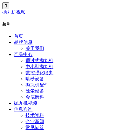
抛丸机视频
菜单
首页
品牌信息
关于我们
产品中心
通过式抛丸机
中小型抛丸机
数控强化喷丸
喷砂设备
抛丸机配件
除尘设备
金属磨料
抛丸机视频
信息咨询
技术资料
企业新闻
常见问答