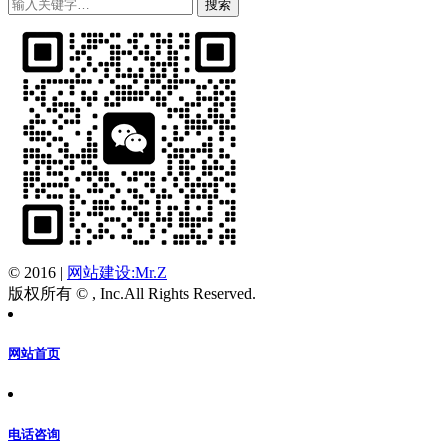
© 2016
|
网站建设:Mr.Z
版权所有 © , Inc.All Rights Reserved.
网站首页
电话咨询