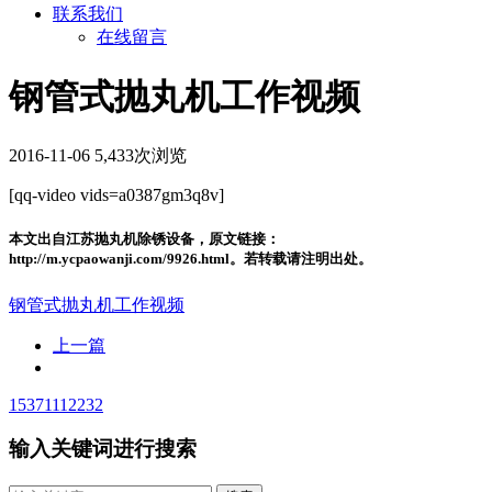
联系我们
在线留言
钢管式抛丸机工作视频
2016-11-06
5,433次浏览
[qq-video vids=a0387gm3q8v]
本文出自江苏抛丸机除锈设备，原文链接：
http://m.ycpaowanji.com/9926.html。若转载请注明出处。
钢管式抛丸机工作视频
上一篇
15371112232
输入关键词进行搜索