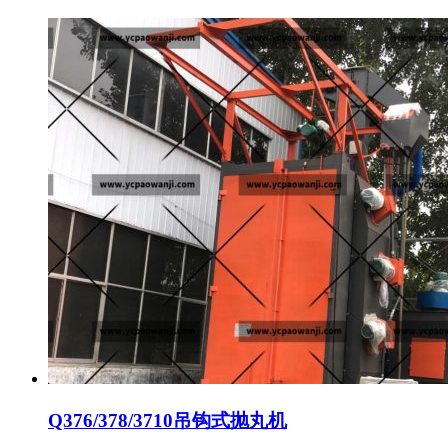
Q376/378/3710吊钩式抛丸机