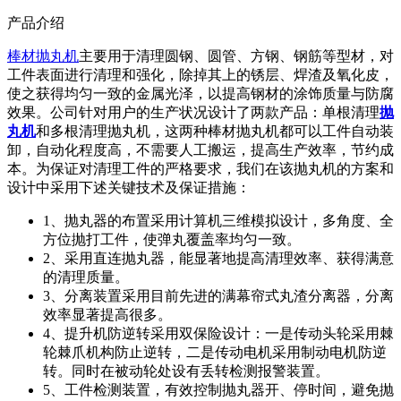
产品介绍
棒材抛丸机
主要用于清理圆钢、圆管、方钢、钢筋等型材，对
工件表面进行清理和强化，除掉其上的锈层、焊渣及氧化皮，
使之获得均匀一致的金属光泽，以提高钢材的涂饰质量与防腐
效果。公司针对用户的生产状况设计了两款产品：单根清理
抛
丸机
和多根清理抛丸机，这两种棒材抛丸机都可以工件自动装
卸，自动化程度高，不需要人工搬运，提高生产效率，节约成
本。为保证对清理工件的严格要求，我们在该抛丸机的方案和
设计中采用下述关键技术及保证措施：
1、抛丸器的布置采用计算机三维模拟设计，多角度、全
方位抛打工件，使弹丸覆盖率均匀一致。
2、采用直连抛丸器，能显著地提高清理效率、获得满意
的清理质量。
3、分离装置采用目前先进的满幕帘式丸渣分离器，分离
效率显著提高很多。
4、提升机防逆转采用双保险设计：一是传动头轮采用棘
轮棘爪机构防止逆转，二是传动电机采用制动电机防逆
转。同时在被动轮处设有丢转检测报警装置。
5、工件检测装置，有效控制抛丸器开、停时间，避免抛