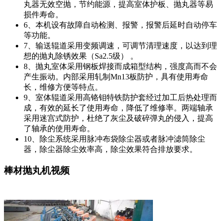
丸器无效空抛，节约能源，提高室体护板、抛丸器等易
损件寿命。
6、本机设有故障自动检测、报警，报警后延时自动停车
等功能。
7、输送辊道采用变频调速，可调节清理速度，以达到理
想的抛丸除锈效果（Sa2.5级） 。
8、抛丸室体采用钢板焊接而成箱型结构，强度高而不会
产生振动。内部采用轧制Mn13板防护，具有使用寿命
长，维修方便等特点。
9、室体辊道采用高铬钼特铁防护套经过加工后热处理而
成，有效的延长了使用寿命，降低了维修率。两端轴承
采用迷宫式防护，杜绝了灰尘及破碎弹丸的侵入，提高
了轴承的使用寿命。
10、除尘系统采用脉冲布袋除尘器或者脉冲滤筒除尘
器，除尘器除尘效率高，除尘效果符合排放要求。
棒材抛丸机视频