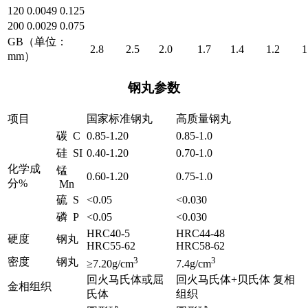
120
0.0049
0.125
200
0.0029
0.075
GB（单位：
2.8
2.5
2.0
1.7
1.4
1.2
1
mm）
钢丸参数
项目
国家标准钢丸
高质量钢丸
碳 C
0.85-1.20
0.85-1.0
硅 SI
0.40-1.20
0.70-1.0
化学成
锰
0.60-1.20
0.75-1.0
分%
Mn
硫 S
<0.05
<0.030
磷 P
<0.05
<0.030
HRC40-5
HRC44-48
硬度
钢丸
HRC55-62
HRC58-62
3
3
密度
钢丸
≥7.20g/cm
7.4g/cm
回火马氏体或屈
回火马氏体+贝氏体 复相
金相组织
氏体
组织