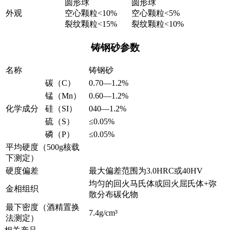
圆形球
圆形球
外观
空心颗粒<10%
空心颗粒<5%
裂纹颗粒<15%
裂纹颗粒<10%
铸钢砂参数
名称
铸钢砂
碳（C）
0.70—1.2%
锰（Mn）
0.60—1.2%
化学成分
硅（SI）
040—1.2%
硫（S）
≤0.05%
磷（P）
≤0.05%
平均硬度（500g核载
下测定）
硬度偏差
最大偏差范围为3.0HRC或40HV
均匀的回火马氏体或回火屈氏体+弥
金相组织
散分布碳化物
最下密度（酒精置换
7.4g/cm³
法测定）