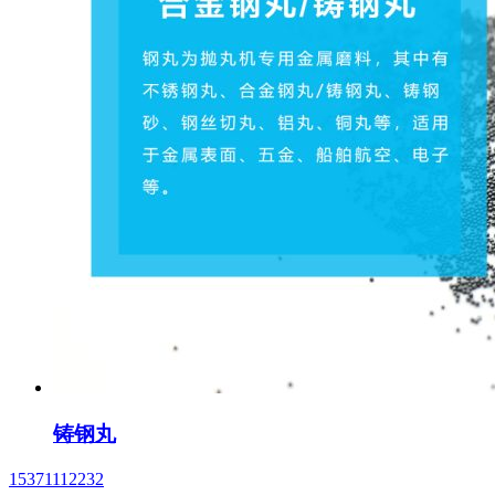
铸钢丸
15371112232