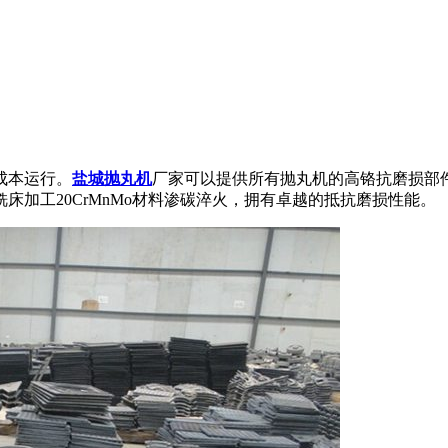
成本运行。
盐城抛丸机
厂家可以提供所有抛丸机的高铬抗磨损部
加工20CrMnMo材料渗碳淬火，拥有卓越的抵抗磨损性能。