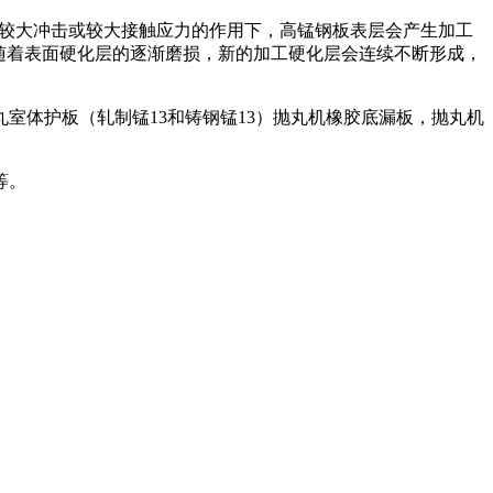
在较大冲击或较大接触应力的作用下，高锰钢板表层会产生加工
且随着表面硬化层的逐渐磨损，新的加工硬化层会连续不断形成，
室体护板（轧制锰13和铸钢锰13）抛丸机橡胶底漏板，抛丸机
等。