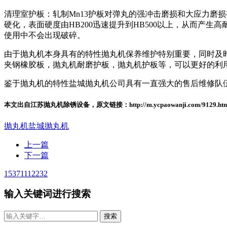
清理室护板：轧制Mn13护板对弹丸的强冲击磨损和大应力磨
硬化，表面硬度由HB200迅速提升到HB500以上，从而
使用中不会出现破碎。
由于抛丸机本身具有的特性抛丸机保养维护特别重要，同时及时
夹钢橡胶板，抛丸机耐磨护板，抛丸机护板等，可以更好的利
鉴于抛丸机的特性盐城抛丸机公司具有一直强大的售后维修队
本文出自江苏抛丸机除锈设备，原文链接：http://m.ycpaowanji.com/9129
抛丸机
盐城抛丸机
上一篇
下一篇
15371112232
输入关键词进行搜索