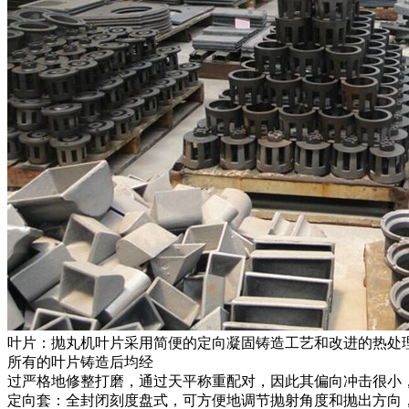
叶片：抛丸机叶片采用简便的定向凝固铸造工艺和改进的热处理
所有的叶片铸造后均经
过严格地修整打磨，通过天平称重配对，因此其偏向冲击很小，
定向套：全封闭刻度盘式，可方便地调节抛射角度和抛出方向